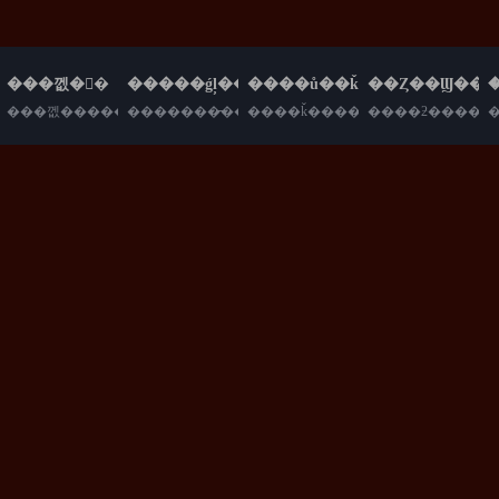
���껪�񻶼�
�����ǵļ��껪����
����ů��ǩ����
��Ȥ��Ϣ���
���껪��������ͣ��
�������̵�����������
����ǩ������ͣ
����ƻ�����
基
础
商
品
大
改
版
限
定
商
品
再
上
新